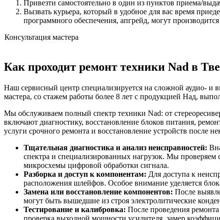
Привезти самостоятельно в один из пунктов приема/выда
Вызвать курьера, который в удобное для вас время приед
программного обеспечения, апгрейд, могут производится
Консультация мастера
Как проходит ремонт техники Nad в Тв
Наш сервисный центр специализируется на сложной аудио- и в
мастера, со стажем работы более 8 лет с продукцией Над, вы
Мы обслуживаем полный спектр техники Nad: от стереоресиве
включают диагностику, восстановление блоков питания, ремон
услуги срочного ремонта и восстановление устройств после 
Тщательная диагностика и анализ неисправностей:
Вна
спектра и специализированных нагрузок. Мы проверяем с
микросхемы цифровой обработки сигнала.
Разборка и доступ к компонентам:
Для доступа к неисп
расположения шлейфов. Особое внимание уделяется блока
Замена или восстановление компонентов:
После выявле
могут быть вышедшие из строя электролитические конде
Тестирование и калибровка:
После проведения ремонта 
проверка выходной мощности усилителя, замер коэффиц