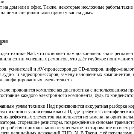
чи.
ет на дом или в офис. Также, некоторые несложные работы,такие
 нашими специалистами прямо у вас на дому.
ери
идеотехнике Nad, что позволяет нам досконально знать регламе
полнили сотни успешных ремонтов, что даёт глубокое понимание
ров, усилителей и AV-процессоров до CD-плееров, цифро-анало
т аудио- и видеопроцессоров, замену изношенных компонентов,
неквалифицированных вмешательств.
чале проводится комплексная диагностика с использованием пр
остояние каждого электронного компонента, будь то конденсат
равным узлам техники Над производится аккуратная разборка ко
м питания и усилителям класса D, где требуется специфический
ния дефектных элементов выполняется их замена на оригиналь
нсаторы, сгоревшие резисторы, повреждённые силовые транзис
устройство проходит многоступенчатое тестирование во всех р
иента нелинейных искажений THD+N. В Твери, с её перепадами