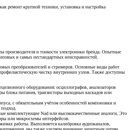
 как ремонт крупной техники, установка и настройка
нты производителя и тонкости электроники бренда. Опытные
 типовых и самых нестандартных неисправностей.
говых преобразователей и стримеров. Основные виды работ
 профилактическую чистку внутренних узлов. Также доступны
ецизионного оборудования: осциллографов, анализаторов
оры блока питания, транзисторы выходных каскадов или
рпуса, с обязательным учётом особенностей компоновки и
 подход.
ные комплектующие Nad или высококачественные аналоги. Это
торы или микросхемы интерфейсов.
ежимах работы. Выполняется калибровка аудиоканалов,
 напряжения, мы также уделяем внимание защитным цепям.