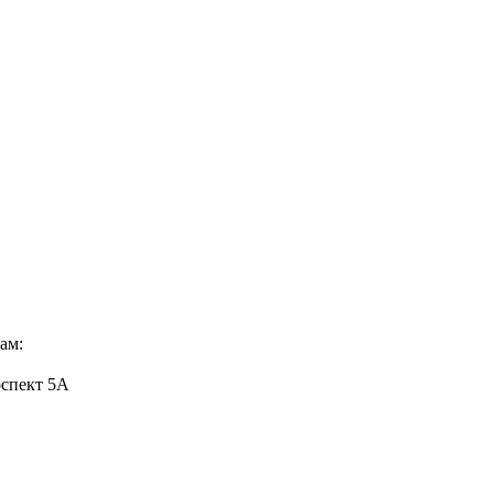
ам:
оспект 5А