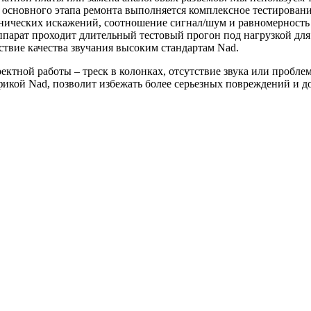
основного этапа ремонта выполняется комплексное тестирование
нических искажений, соотношение сигнал/шум и равномерность 
парат проходит длительный тестовый прогон под нагрузкой для
ствие качества звучания высоким стандартам Nad.
ектной работы – треск в колонках, отсутствие звука или пробле
икой Nad, позволит избежать более серьезных повреждений и д