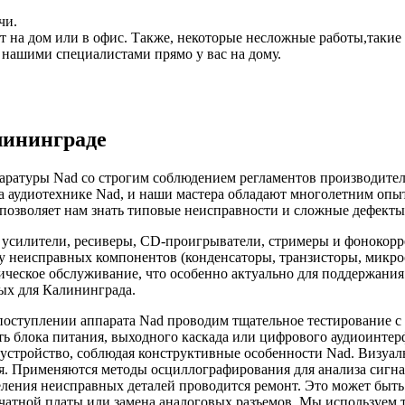
чи.
ет на дом или в офис. Также, некоторые несложные работы,такие
 нашими специалистами прямо у вас на дому.
лининграде
ратуры Nad со строгим соблюдением регламентов производителя
 аудиотехнике Nad, и наши мастера обладают многолетним опыт
 позволяет нам знать типовые неисправности и сложные дефекты
е усилители, ресиверы, CD-проигрыватели, стримеры и фонокор
ену неисправных компонентов (конденсаторы, транзисторы, микр
ческое обслуживание, что особенно актуально для поддержания
ых для Калининграда.
оступлении аппарата Nad проводим тщательное тестирование с 
ть блока питания, выходного каскада или цифрового аудиоинтер
устройство, соблюдая конструктивные особенности Nad. Визуал
. Применяются методы осциллографирования для анализа сигна
ления неисправных деталей проводится ремонт. Это может быть
чатной платы или замена аналоговых разъемов. Мы используем 