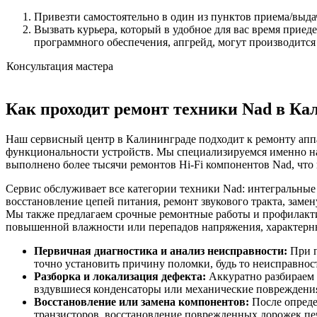
Привезти самостоятельно в один из пунктов приема/выда
Вызвать курьера, который в удобное для вас время приед
программного обеспечения, апгрейд, могут производится
Консультация мастера
Как проходит ремонт техники Nad в Ка
Наш сервисный центр в Калининграде подходит к ремонту аппа
функциональности устройств. Мы специализируемся именно на
выполнено более тысячи ремонтов Hi-Fi компонентов Nad, что
Сервис обслуживает все категории техники Nad: интегральны
восстановление цепей питания, ремонт звукового тракта, зам
Мы также предлагаем срочные ремонтные работы и профилакти
повышенной влажности или перепадов напряжения, характерн
Первичная диагностика и анализ неисправности:
При п
точно установить причину поломки, будь то неисправнос
Разборка и локализация дефекта:
Аккуратно разбираем 
вздувшиеся конденсаторы или механические повреждения
Восстановление или замена компонентов:
После опреде
транзисторов, восстановление поврежденных дорожек пе