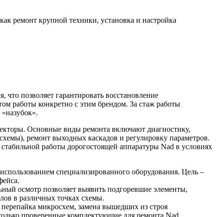
 как ремонт крупной техники, установка и настройка
, что позволяет гарантировать восстановление
ом работы конкретно с этим брендом. За стаж работы
 «назубок».
ректоры. Основные виды ремонта включают диагностику,
осхемы), ремонт выходных каскадов и регулировку параметров.
 стабильной работы дорогостоящей аппаратуры Nad в условиях
использованием специализированного оборудования. Цель –
фейса.
ьный осмотр позволяет выявить подгоревшие элементы,
лов в различных точках схемы.
 перепайка микросхем, замена вышедших из строя
только проверенные комплектующие для ремонта Nad.