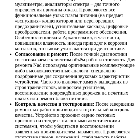
мультиметры, анализаторы спектра – для точного
определения причины отказа. Проверяются все
функциональные узлы: платы питания (на предмет
«вспухших» конденсаторов или перегоревших
предохранителей), усилительные каскады, цифровые
преобразователи, работа программного обеспечения.
Особенности климата Архангельска, в частности,
повышенная влажность, иногда приводят к коррозии
контактов, что также учитывается при диагностике.
Согласование и ремонт:
После точной диагностики
согласовываем с клиентом объём работ и стоимость. Для
ремонта Nad используем оригинальные комплектующие
либо высококачественные аналоги, специально
подобранные для сохранения звуковых характеристик
устройства. Часто это включает замену вышедших из
строя транзисторов, микросхем усилителя,
восстановление повреждённых дорожек на печатных
платах или ремонт блока питания.
Контроль качества и тестирование:
После завершения
ремонтных работ производится тщательный контроль
качества. Устройство проходит серию тестовых
прогонов на стенде с эталонными акустическими
системами, чтобы убедиться в восстановлении
заявленных производителем параметров. Проверяется
отсутствие шумов, искажений, стабильность работы