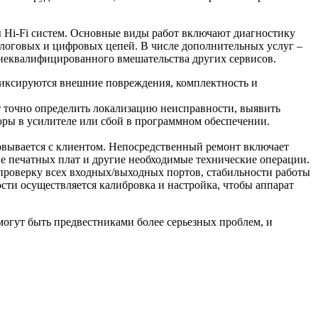
 Hi-Fi систем. Основные виды работ включают диагностику
алоговых и цифровых цепей. В числе дополнительных услуг –
 неквалифицированного вмешательства других сервисов.
фиксируются внешние повреждения, комплектность и
т точно определить локализацию неисправности, выявить
оры в усилителе или сбой в программном обеспечении.
овывается с клиентом. Непосредственный ремонт включает
е печатных плат и другие необходимые технические операции.
проверку всех входных/выходных портов, стабильности работы
сти осуществляется калибровка и настройка, чтобы аппарат
могут быть предвестниками более серьезных проблем, и