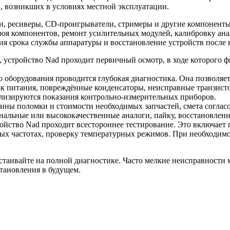
, возникших в условиях местной эксплуатации.
, ресиверы, CD-проигрыватели, стримеры и другие компоненты
троя компонентов, ремонт усилительных модулей, калибровку ан
ия срока службы аппаратуры и восстановление устройств после
, устройство Nad проходит первичный осмотр, в ходе которого 
 оборудования проводится глубокая диагностика. Она позволяе
ок питания, повреждённые конденсаторы, неисправные транзист
лизируются показания контрольно-измерительных приборов.
чины поломки и стоимости необходимых запчастей, смета соглас
нальные или высококачественные аналоги, пайку, восстановлени
йство Nad проходит всестороннее тестирование. Это включает 
ных частотах, проверку температурных режимов. При необходимо
стаивайте на полной диагностике. Часто мелкие неисправности 
тановления в будущем.